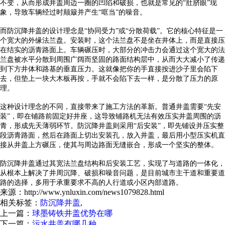
不变，从而形成井盖周边一圈的凹陷和破损，也就是常见的“肚脐眼”现
象，导致车辆经过时颠簸并产生“哐当”的噪音。
而防沉降井盖的设计理念是“协同受力”或“分散荷载”。它的核心特征是一
个宽大的外缘法兰盘。安装时，这个法兰盘不是坐在井体上，而是直接压
在结实的沥青路面上。车辆碾压时，大部分的冲击力会通过这个宽大的法
兰盘被水平分散到周围广阔而坚固的路面结构层中，从而大大减小了传递
到下方井体和路基的垂直压力。这就像把你的手直接按进沙子里会陷下
去，但垫上一块大木板再按，手就不会陷下去一样，是分散了压力的原
理。
这种设计理念的不同，直接带来了施工方法的革新。普通井盖需要“先安
装”，即在铺路前固定好井座，这导致铺路机无法有效压实井盖周围的沥
青，形成先天薄弱环节。防沉降井盖则采用“后安装”，即先铺设并压实整
段沥青路面，然后在路面上切出安装孔，放入井盖，最后用小型压实机直
接从井盖上方碾压，使其与周边路面无缝嵌合，形成一个坚实的整体。
防沉降井盖通过其宽法兰盘结构和后安装工艺，实现了与道路的一体化，
从根本上解决了井周沉降、破损和噪音问题，是目前城市主干道和重要道
路的选择，多用于承重要求不高的人行道或小区内部道路。
来源：http://www.ynluxin.com/news1079828.html
相关标签：
防沉降井盖
,
上一篇：
球墨铸铁井盖优势在哪
下一篇：
污水井盖有哪几种