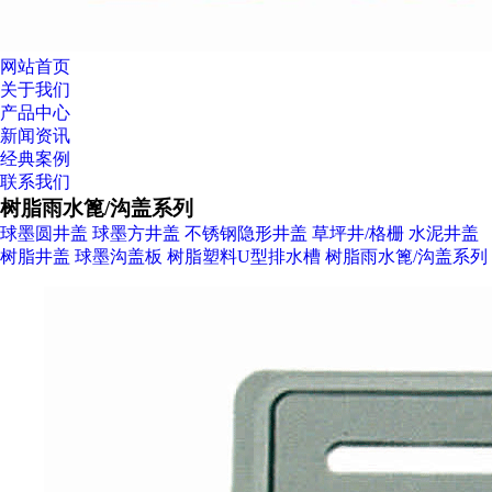
网站首页
关于我们
产品中心
新闻资讯
经典案例
联系我们
树脂雨水篦/沟盖系列
球墨圆井盖
球墨方井盖
不锈钢隐形井盖
草坪井/格栅
水泥井盖
树脂井盖
球墨沟盖板
树脂塑料U型排水槽
树脂雨水篦/沟盖系列