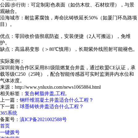
公园/步行街：可定制彩色表面（如仿木纹、石材纹理），与景
观融合。
沿海城市：耐盐雾腐蚀，寿命比铸铁延长50%（如厦门环岛路项
目）。
优点：零回收价值彻底防盗，安装便捷（2人可搬运），免维
护。
缺点：高温易变形（＞80℃慎用），长期紫外线照射可能褪色。
实际案例：
深圳前海合作区采用B1级阻燃复合井盖，通过欧盟CE认证，承
载等级C250（25吨），配合智能传感器可实时监测井内水位和
气体浓度。
来源：http://www.ynluxin.com/news1065884.html
相关标签：
复合树脂井盖
,
工程
,
上一篇：
钢纤维混凝土井盖适合什么工程？
下一篇：
球墨铸铁井盖适合什么工程？
365系统
备案号：
滇ICP备2021002588号
首页
一键拨号